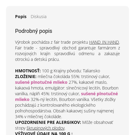
Popis
Diskusia
Podrobný popis
Výrobok pochádza z fair trade projektu
HAND IN HAND
.
Fair trade - spravodlivý obchod garantuje farmárom z
rozvojových krajín spravodlivú odmenu a zakazuje
otrockú a detskú prácu.
HMOTNOSŤ:
100 g Krajiny pôvodu: Taliansko
ZLOŽENIE:
mliečna čokoláda 55%: trstinový cukor,
sušené plnotučné mlieko
27%, kakaové maslo,
kakaová hmota, emulgátor: slnečnicový lecitín, Bourbon
vanilka, náplň 45%: trstinový cukor,
sušené plnotučné
mlieko
32%-ný
lecitín, Bourbon vanilka.
Všetky zložky
pochádzajú z kontrolovaného ekologického
poľnohospodárstva.
Obsah kakaovej sušiny najmenej
34% v mliečnej čokoláde.
UPOZORNENIE PRE ALERGIKOV:
Môže obsahovať
stopy
škrupinových plodov
.
VÝŽIVOVÉ ÚDAJE NA 100 G :