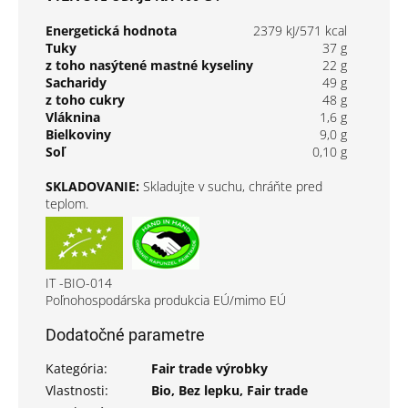
Energetická hodnota
2379 kJ/571 kcal
Tuky
37 g
z toho nasýtené mastné kyseliny
22 g
Sacharidy
49 g
z toho cukry
48 g
Vláknina
1,6 g
Bielkoviny
9,0 g
Soľ
0,10 g
SKLADOVANIE:
Skladujte v suchu, chráňte pred
teplom.
IT -BIO-014
Poľnohospodárska produkcia EÚ/mimo EÚ
Dodatočné parametre
Kategória
:
Fair trade výrobky
Vlastnosti
:
Bio, Bez lepku, Fair trade