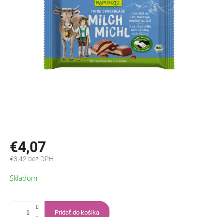
€4,07
€3,42 bez DPH
Jednotková
Skladom
cena:
Pridať do košíka