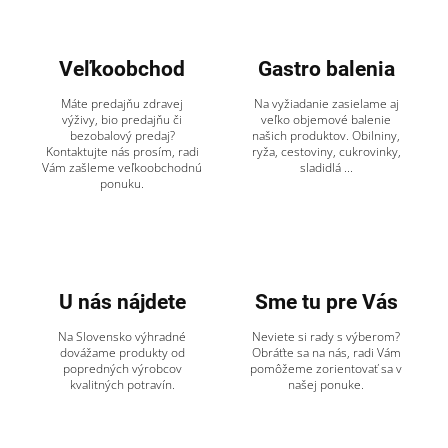
Veľkoobchod
Gastro balenia
Máte predajňu zdravej
Na vyžiadanie zasielame aj
výživy, bio predajňu či
veľko objemové balenie
bezobalový predaj?
našich produktov. Obilniny,
Kontaktujte nás prosím, radi
ryža, cestoviny, cukrovinky,
Vám zašleme veľkoobchodnú
sladidlá ...
ponuku.
U nás nájdete
Sme tu pre Vás
Na Slovensko výhradné
Neviete si rady s výberom?
dovážame produkty od
Obráťte sa na nás, radi Vám
popredných výrobcov
pomôžeme zorientovať sa v
kvalitných potravín.
našej ponuke.