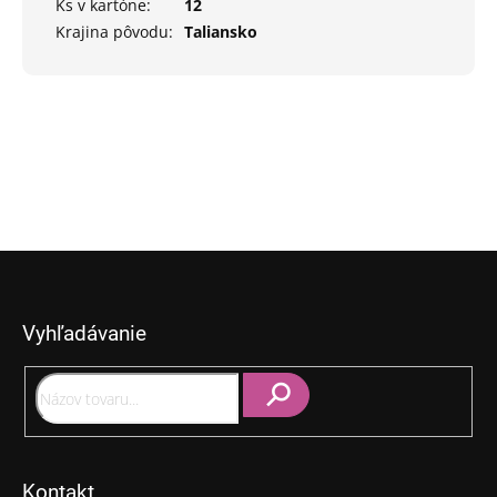
Ks v kartóne
:
12
Krajina pôvodu
:
Taliansko
Z
á
p
Vyhľadávanie
ä
t
i
e
Hľadať
Kontakt