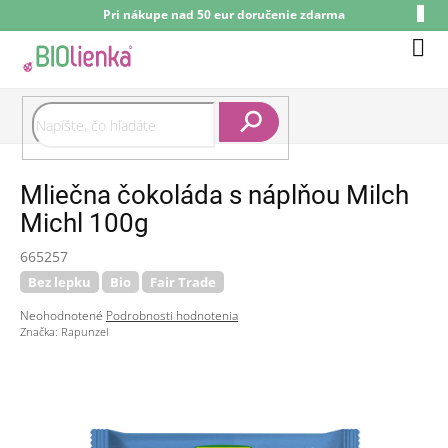
Prejsť
Pri nákupe nad 50 eur doručenie zdarma
na
obsah
Nák
koší
Hľadať
Mliečna čokoláda s náplňou Milch
Michl 100g
665257
Bez lepku
Bio
Fair Trade
Priemerné
Neohodnotené
Podrobnosti hodnotenia
hodnotenie
Značka:
Rapunzel
produktu
je
0,0
z
5
hviezdičiek.