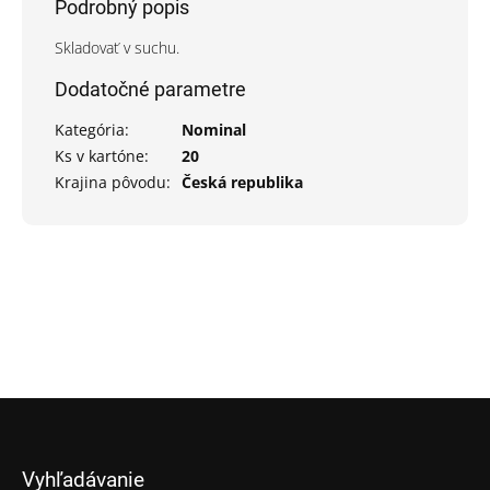
Podrobný popis
Skladovať v suchu.
Dodatočné parametre
Kategória
:
Nominal
Ks v kartóne
:
20
Krajina pôvodu
:
Česká republika
Z
á
p
Vyhľadávanie
ä