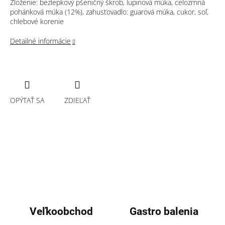
Zloženie: bezlepkový pšeničný škrob, lupinová múka, celozrnná
pohánková múka (12%), zahusťovadlo: guarová múka, cukor, soľ,
chlebové korenie
Detailné informácie
OPÝTAŤ SA
ZDIEĽAŤ
Veľkoobchod
Gastro balenia