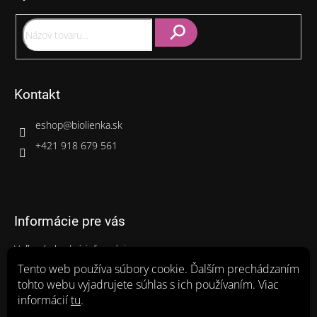
t
i
e
Hľadať
Kontakt
eshop
@
biolienka.sk
+421 918 679 561
Informácie pre vás
Veľkoobchodné informácie
Gastro balenia
Tento web používa súbory cookie. Ďalším prechádzaním
tohto webu vyjadrujete súhlas s ich používaním. Viac
Ako nakupovať
informácií
tu
.
Obchodné podmienky