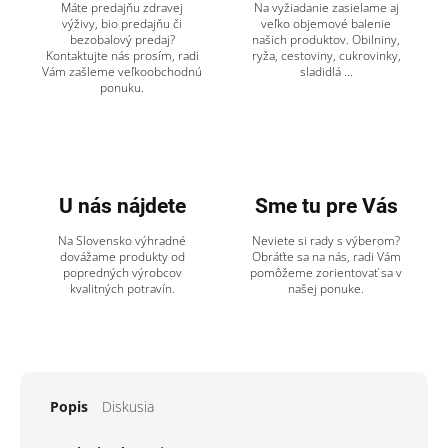
Máte predajňu zdravej
Na vyžiadanie zasielame aj
výživy, bio predajňu či
veľko objemové balenie
bezobalový predaj?
našich produktov. Obilniny,
Kontaktujte nás prosím, radi
ryža, cestoviny, cukrovinky,
Vám zašleme veľkoobchodnú
sladidlá ...
ponuku.
U nás nájdete
Sme tu pre Vás
Na Slovensko výhradné
Neviete si rady s výberom?
dovážame produkty od
Obráťte sa na nás, radi Vám
popredných výrobcov
pomôžeme zorientovať sa v
kvalitných potravín.
našej ponuke.
Popis
Diskusia