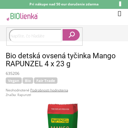
Prejsť
Pri nákupe nad 50 eur doručenie zdarma
na
obsah
Nák
koší
Hľadať
Bio detská ovsená tyčinka Mango
RAPUNZEL 4 x 23 g
635206
Vegan
Bio
Fair Trade
Priemerné
Neohodnotené
Podrobnosti hodnotenia
hodnotenie
Značka:
Rapunzel
produktu
je
0,0
z
5
hviezdičiek.