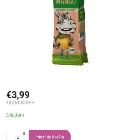
€3,99
€3,35 bez DPH
Jednotková
Skladom
cena:
Pridať do košíka