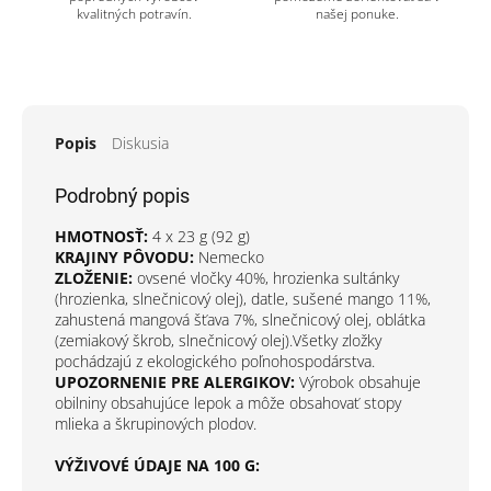
kvalitných potravín.
našej ponuke.
Popis
Diskusia
Podrobný popis
HMOTNOSŤ:
4 x 23 g (92 g)
KRAJINY PÔVODU:
Nemecko
ZLOŽENIE:
ovsené vločky 40%, hrozienka sultánky
(hrozienka, slnečnicový olej), datle, sušené mango 11%,
zahustená mangová šťava 7%, slnečnicový olej, oblátka
(zemiakový škrob, slnečnicový olej).Všetky zložky
pochádzajú z ekologického poľnohospodárstva.
UPOZORNENIE PRE ALERGIKOV:
Výrobok obsahuje
obilniny obsahujúce lepok a môže obsahovať stopy
mlieka a škrupinových plodov.
VÝŽIVOVÉ ÚDAJE NA 100 G: