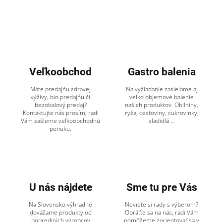
Veľkoobchod
Gastro balenia
Máte predajňu zdravej
Na vyžiadanie zasielame aj
výživy, bio predajňu či
veľko objemové balenie
bezobalový predaj?
našich produktov. Obilniny,
Kontaktujte nás prosím, radi
ryža, cestoviny, cukrovinky,
Vám zašleme veľkoobchodnú
sladidlá ...
ponuku.
U nás nájdete
Sme tu pre Vás
Na Slovensko výhradné
Neviete si rady s výberom?
dovážame produkty od
Obráťte sa na nás, radi Vám
popredných výrobcov
pomôžeme zorientovať sa v