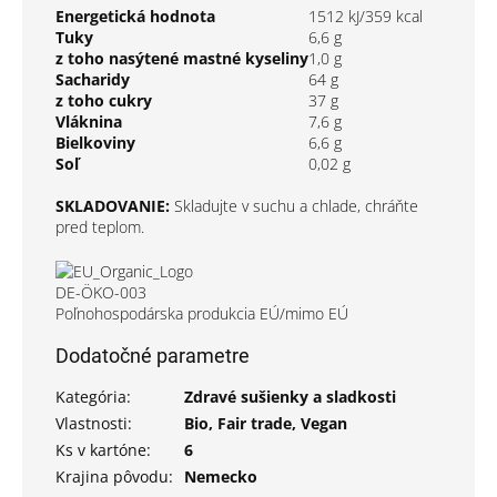
Energetická hodnota
1512 kJ/359 kcal
Tuky
6,6 g
z toho nasýtené mastné kyseliny
1,0 g
Sacharidy
64 g
z toho cukry
37 g
Vláknina
7,6 g
Bielkoviny
6,6 g
Soľ
0,02 g
SKLADOVANIE:
Skladujte v suchu a chlade, chráňte
pred teplom.
DE-ÖKO-003
Poľnohospodárska produkcia EÚ/mimo EÚ
Dodatočné parametre
Kategória
:
Zdravé sušienky a sladkosti
Vlastnosti
:
Bio, Fair trade, Vegan
Ks v kartóne
:
6
Krajina pôvodu
:
Nemecko