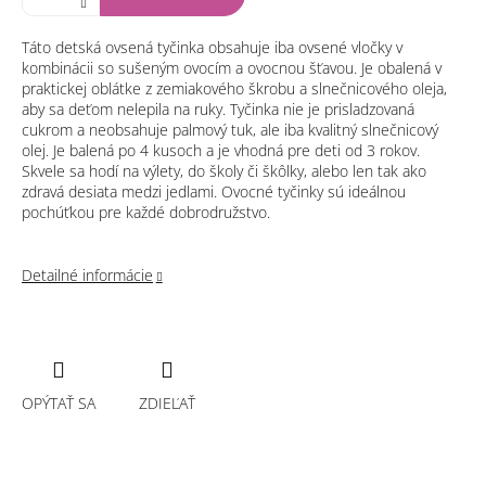
Táto detská ovsená tyčinka obsahuje iba ovsené vločky v
kombinácii so sušeným ovocím a ovocnou šťavou. Je obalená v
praktickej oblátke z zemiakového škrobu a slnečnicového oleja,
aby sa deťom nelepila na ruky. Tyčinka nie je prisladzovaná
cukrom a neobsahuje palmový tuk, ale iba kvalitný slnečnicový
olej. Je balená po 4 kusoch a je vhodná pre deti od 3 rokov.
Skvele sa hodí na výlety, do školy či škôlky, alebo len tak ako
zdravá desiata medzi jedlami. Ovocné tyčinky sú ideálnou
pochúťkou pre každé dobrodružstvo.
Detailné informácie
OPÝTAŤ SA
ZDIEĽAŤ