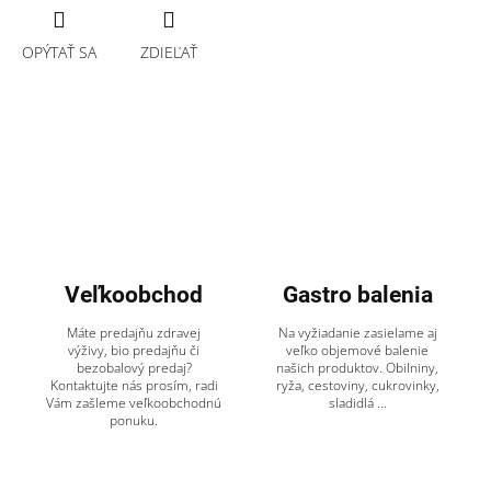
OPÝTAŤ SA
ZDIEĽAŤ
Veľkoobchod
Gastro balenia
Máte predajňu zdravej
Na vyžiadanie zasielame aj
výživy, bio predajňu či
veľko objemové balenie
bezobalový predaj?
našich produktov. Obilniny,
Kontaktujte nás prosím, radi
ryža, cestoviny, cukrovinky,
Vám zašleme veľkoobchodnú
sladidlá ...
ponuku.