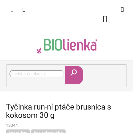
Prejsť
Pri nákupe nad 50 eur doručenie zdarma
na
obsah
Nákupný
košík
Hľadať
Tyčinka run-ní ptáče brusnica s
kokosom 30 g
18044
Bez cukru
Bez palmového