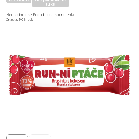
tuku
Priemerné
Neohodnotené
Podrobnosti hodnotenia
hodnotenie
Značka:
PK Snack
produktu
je
0,0
z
5
hviezdičiek.