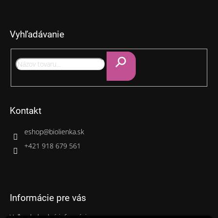
Z
á
p
Vyhľadávanie
ä
t
i
e
Hľadať
Kontakt
eshop
@
biolienka.sk
+421 918 679 561
Informácie pre vás
Veľkoobchodné informácie