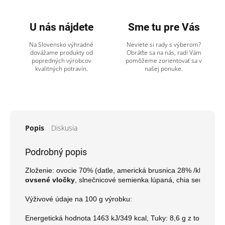
U nás nájdete
Sme tu pre Vás
Na Slovensko výhradné
Neviete si rady s výberom?
dovážame produkty od
Obráťte sa na nás, radi Vám
popredných výrobcov
pomôžeme zorientovať sa v
kvalitných potravín.
našej ponuke.
Popis
Diskusia
Podrobný popis
Zloženie: ovocie 70% (datle, americká brusnica 28% /klikva veľk
ovsené vločky
, slnečnicové semienka lúpaná, chia semienka 
Výživové údaje na 100 g výrobku:

Energetická hodnota 1463 kJ/349 kcal, Tuky: 8,6 g z toho nasýte