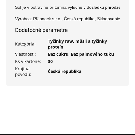
Soľ je v potravine prítomná výlučne v dôsledku prirodzene sa v
Výrobca: PK snack s.r.o., Česká republika, Skladovanie: v suc
Dodatočné parametre
Tyčinky raw, müsli a tyčinky
Kategória
:
proteín
Vlastnosti
:
Bez cukru, Bez palmového tuku
Ks v kartóne
:
30
Krajina
Česká republika
pôvodu
: