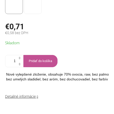
€0,71
€0,58 bez DPH
Jednotková
Skladom
cena:
Pridať do košíka
 Nové vylepšené zloženie, obsahuje 70% ovocia, raw, bez palmovéh
 bez umelých sladidiel, bez aróm, bez dochucovadiel, bez farbív a
Detailné informácie