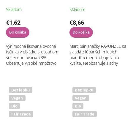
Skladom
Skladom
€1,62
€8,66
Do košíka
Do košíka
Výnimočná lisovaná ovocná
Marcipán značky RAPUNZEL sa
tyčinka v oblátke s obsahom
skladá z lúpaných mletých
sušeného ovocia 73%.
mandlí a medu, oboje v bio
Obsahuje vysoké množstvo
kvalite. Neobsahuje žiadny
ovocia, hrozienka a marhule
glukózový alebo fruktózový
pochádzajú z projektu
sirup, ani iné sladidlá okrem
TURECKO firmy RAPUNZEL....
medu. Vďaka...
Bez lepku
Bez lepku
Vegan
Vegan
Bio
Bio
Fair Trade
Fair Trade