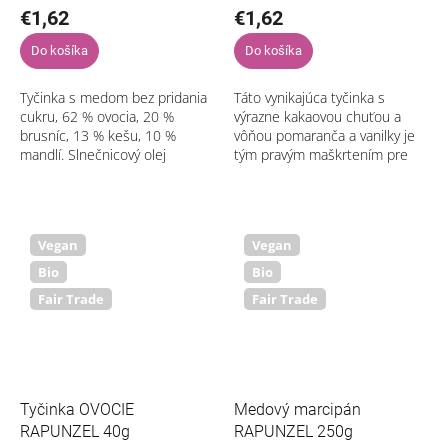
€1,62
€1,62
Do košíka
Do košíka
Tyčinka s medom bez pridania
Táto vynikajúca tyčinka s
cukru, 62 % ovocia, 20 %
výrazne kakaovou chuťou a
brusníc, 13 % kešu, 10 %
vôňou pomaranča a vanilky je
mandlí. Slnečnicový olej
tým pravým maškrtením pre
namiesto tuku. Obsahuje
tých, ktorí milujú sladké, ale
stopy lepku. Výborná ľahko
vyhýbajú sa rafinovanému
kyslastá kombinácia...
cukru. Je...
Vegan
Vegan
Bio
Bio
Fair Trade
Fair Trade
Tyčinka OVOCIE
Medový marcipán
RAPUNZEL 40g
RAPUNZEL 250g