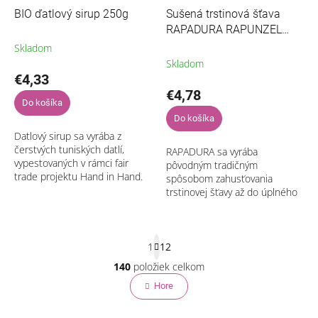
BIO ďatlový sirup 250g
Sušená trstinová šťava
RAPADURA RAPUNZEL
500g
Skladom
Skladom
€4,33
€4,78
Do košíka
Do košíka
Datlový sirup sa vyrába z
čerstvých tuniských datlí,
RAPADURA sa vyrába
vypestovaných v rámci fair
pôvodným tradičným
trade projektu Hand in Hand.
spôsobom zahusťovania
Po vykôstkovaní sa datle
trstinovej šťavy až do úplného
povaria s vodou. Zmes sa
odparenia vody bez
potom prefiltruje...
odstránenia trstinovej melasy.
Vyniká príjemnou karamelovou
S
chuťou...
1
12
t
r
140
položiek celkom
O
á
v
Hore
n
l
k
o
á