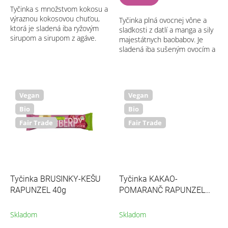
Tyčinka s množstvom kokosu a
výraznou kokosovou chuťou,
Tyčinka plná ovocnej vône a
ktorá je sladená iba ryžovým
sladkosti z datlí a manga a sily
sirupom a sirupom z agáve.
majestátnych baobabov. Je
Výborná ako rýchly zdroj
sladená iba sušeným ovocím a
energie na výlety, do školy aj
navoňaná pravou Bourbon
do práce.
vanilkou. Je výborným zdrojom
rýchlej...
Vegan
Vegan
Bio
Bio
Fair Trade
Fair Trade
Tyčinka BRUSINKY-KEŠU
Tyčinka KAKAO-
RAPUNZEL 40g
POMARANČ RAPUNZEL
40g
Skladom
Skladom